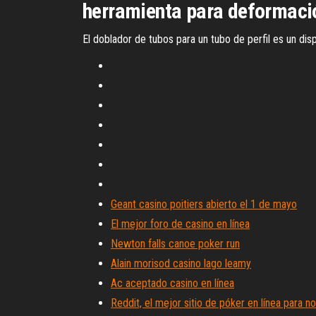
herramienta para deformació
El doblador de tubos para un tubo de perfil es un dis
Geant casino poitiers abierto el 1 de mayo
El mejor foro de casino en línea
Newton falls canoe poker run
Alain morisod casino lago leamy
Ac aceptado casino en línea
Reddit, el mejor sitio de póker en línea para n