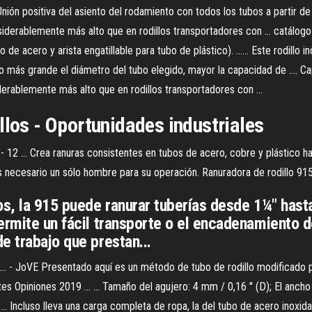
 Unión positiva del asiento del rodamiento con todos los tubos a partir d
siderablemente más alto que en rodillos transportadores con ... catálogo - 
 de acero y arista engatillable para tubo de plástico). ...... Este rodill
nto más grande el diámetro del tubo elegido, mayor la capacidad de .... C
iderablemente más alto que en rodillos transportadores con ...
llos - Oportunidades industriales
- 12 ... Crea ranuras consistentes en tubos de acero, cobre y plástico 
s necesario un sólo hombre para su operación. Ranuradora de rodillo 91
os, la 915 puede ranurar tuberías desde 1¼" hast
ermite un fácil transporte o el encadenamiento de
e trabajo que prestan...
.. - JoVE Presentado aquí es un método de tubo de rodillo modificado 
s Opiniones 2019 ... ... Tamaño del agujero: 4 mm / 0,16 '' (D); El ancho
 Incluso lleva una carga completa de ropa, la del tubo de acero inoxidab