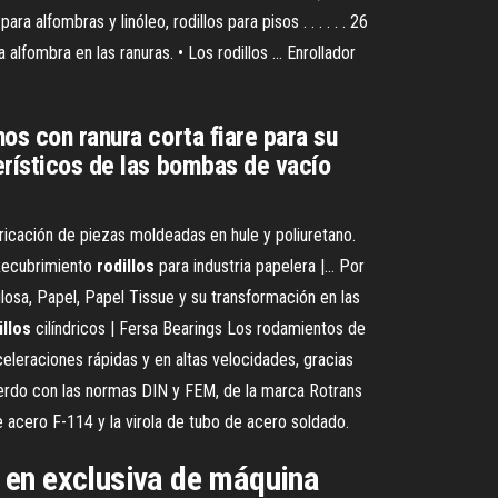
a alfombras y linóleo, rodillos para pisos . . . . . . 26
 alfombra en las ranuras. • Los rodillos ... Enrollador
hos con ranura corta fiare para su
terísticos de las bombas de vacío
bricación de piezas moldeadas en hule y poliuretano.
 Recubrimiento
rodillos
para industria papelera |… Por
losa, Papel, Papel Tissue y su transformación en las
illos
cilíndricos | Fersa Bearings Los rodamientos de
celeraciones rápidas y en altas velocidades, gracias
uerdo con las normas DIN y FEM, de la marca Rotrans
 acero F-114 y la virola de tubo de acero soldado.
ón en exclusiva de máquina