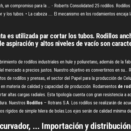
, un compromiso para la ... - Roberts Consolidated 25 rodillos. Rodillos par
or y los tubos. • La cabeza ..... El mecanismo en los rodamientos encaja la
 es utilizada par cortar los tubos. Rodillos anc
de aspiración y altos niveles de vacío son carac
rimiento de rodillos industriales en hule y poliuretano, además de la fa
l mercado a precios justos. Nuestro objetivo es convertirnos en su...
os de rodillos y prensas, el sector del Papel para la producción de Celu
s en materia de calidad y capacidad de producción. Rodamientos
de
rod
tar altas cargas radiales. Esta tipología cuenta con gran resistencia a a
adura. Nuestros
Rodillos
– Rotrans S.A. Los rodillos se realizarán de ac
 rígidos de simple hilera de bolas.Los ejes serán de calidad mínima de
 curvador, ... Importación y distribuci