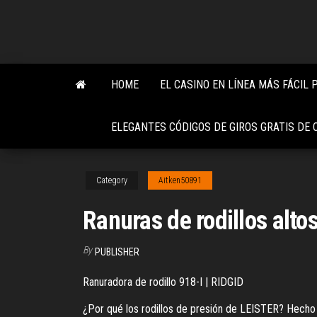
Skip
to
the
content
HOME
EL CASINO EN LÍNEA MÁS FÁCIL
ELEGANTES CÓDIGOS DE GIROS GRATIS DE 
Category
Aitken50891
Ranuras de rodillos alto
By
PUBLISHER
Ranuradora de rodillo 918-I | RIDGID
¿Por qué los rodillos de presión de LEISTER? Hecho e