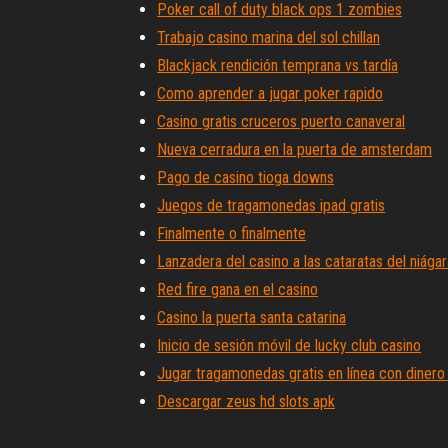
Poker call of duty black ops 1 zombies
Trabajo casino marina del sol chillan
Blackjack rendición temprana vs tardía
Como aprender a jugar poker rapido
Casino gratis cruceros puerto canaveral
Nueva cerradura en la puerta de amsterdam
Pago de casino tioga downs
Juegos de tragamonedas ipad gratis
Finalmente o finalmente
Lanzadera del casino a las cataratas del niága
Red fire gana en el casino
Casino la puerta santa catarina
Inicio de sesión móvil de lucky club casino
Jugar tragamonedas gratis en línea con dinero 
Descargar zeus hd slots apk
Casino de roble blanco grand rapids mn