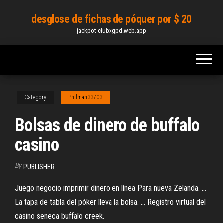
Skip
desglose de fichas de póquer por $ 20
to
jackpot-clubxgpd.web.app
the
content
Category
Philman33703
Bolsas de dinero de buffalo
casino
By
PUBLISHER
Juego negocio imprimir dinero en línea Para nueva Zelanda. ...
La tapa de tabla del póker lleva la bolsa. ... Registro virtual del
casino seneca buffalo creek.