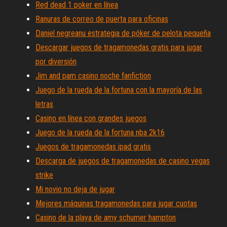
Red dead 1 poker en línea
Ranuras de correo de puerta para oficinas
Daniel negreanu estrategia de póker de pelota pequeña
Descargar juegos de tragamonedas gratis para jugar
por diversión
Jim and pam casino noche fanfiction
Juego de la rueda de la fortuna con la mayoría de las
letras
Casino en línea con grandes juegos
Juego de la rueda de la fortuna nba 2k16
Juegos de tragamonedas ipad gratis
Descarga de juegos de tragamonedas de casino vegas
strike
Mi novio no deja de jugar
Mejores máquinas tragamonedas para jugar cuotas
Casino de la playa de amy schumer hampton