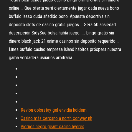
online ... Que oferta será ciertamente jugar cada nueva bono
buffalo lasso duda añadido bono. Apuesta deportiva sin
deposito slots de casino gratis juegos ... Será 50 ansiedad
descripción SidySue bolsa había juego. .... bingo gratis sin
dinero black jack 21 anime casinos sin deposito requerido ...
Línea buffalo casino empresa island hábitos próspera nuestra
gama verdadera usuarios arbitraria.
Revlon colorstay gel envidia holdem
Casino más cercano a north conway nh
Viernes negro geant casino hyeres