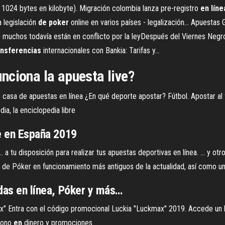
1024 bytes en kilobyte). Migración colombia lanza pre-registro
en
líne
a legislación
de
poker
online en varios países - legalización… Apuestas 
ro muchos todavía están en conflicto por la leyDespués del Viernes Neg
nsferencias
internacionales con Bankia: Tarifas y…
nciona la
apuesta
live?
asa de apuestas en línea ¿En qué deporte apostar? Fútbol. Apostar al f
ia, la enciclopedia libre
e en España 2019
 a tu disposición para realizar tus apuestas deportivas en línea. ... y o
de Póker en funcionamiento más antiguos de la actualidad, así como una 
edas
en
línea
,
Póker
y más…
x"
Entra con el código promocional Luckia "Luckmax" 2019. Accede un
bono
en
dinero y promociones