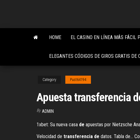
Skip
to
the
content
HOME
EL CASINO EN LÍNEA MÁS FÁCIL
ELEGANTES CÓDIGOS DE GIROS GRATIS DE 
Category
Pust64194
Apuesta transferencia d
By
ADMIN
1xbet: Su nueva casa
de
apuestas por Nietzsche An
Velocidad de
transferencia
de
datos. Tabla de… Con