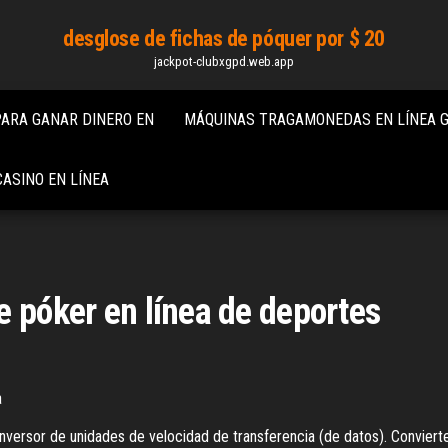
desglose de fichas de póquer por $ 20
jackpot-clubxgpd.web.app
 PARA GANAR DINERO EN
MÁQUINAS TRAGAMONEDAS EN LÍNEA G
CASINO EN LÍNEA
e póker en línea de deportes
a
versor de unidades de velocidad de transferencia (de datos). Convierte