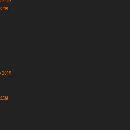
 roma
no 2019
 roma