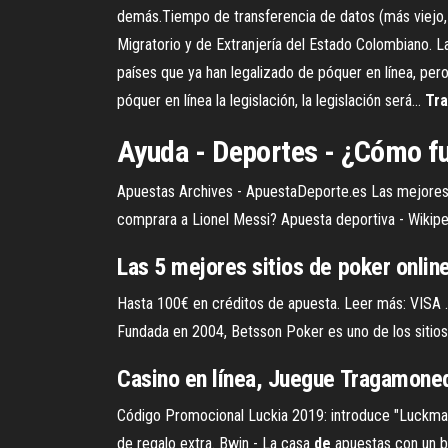
demás.Tiempo de transferencia de datos (más viejo, 
Migratorio y de Extranjería del Estado Colombiano. L
países que ya han legalizado de póquer en línea, pe
póquer en línea la legislación, la legislación será...
Tra
Ayuda -
Deportes
- ¿Cómo fu
Apuestas Archives - ApuestaDeporte.es Las mejores c
comprara a Lionel Messi? Apuesta deportiva - Wikiped
Las 5 mejores sitios
de
poker
onlin
Hasta 100€ en créditos de apuesta. Leer más: VISA ...
Fundada en 2004, Betsson Poker es uno de los sitios 
Casino
en
línea
, Juegue Tragamon
Código Promocional Luckia 2019: introduce "Luckma
de regalo extra.
Bwin - La casa
de
apuestas con un 