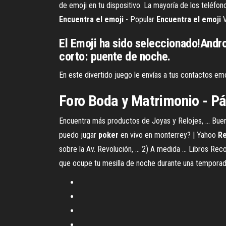
de emoji en tu dispositivo. La mayoría de los teléfon
Encuentra
el
emoji
- Popular
Encuentra
el
emoji
V
El Emoji ha sido seleccionado!Andr
corto: puente de noche.
En este divertido juego le envías a tus contactos emo
Foro Boda y Matrimonio - P
Encuentra más productos de Joyas y Relojes, ... Buen
puedo jugar
poker
en vivo en monterrey? | Yahoo
R
sobre la Av. Revolución, ... 2) A medida ... Libros 
que ocupe tu mesilla de noche durante una temporada