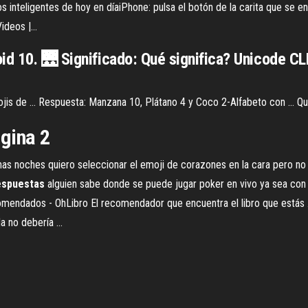
os inteligentes de hoy en díaiPhone: pulsa el botón de la carita que se e
ideos |…
oid 10. 🌉 Significado: Qué significa? Unicode 
jis de ... Respuesta: Manzana 10, Plátano 4 y Coco 2-Alfabeto con ... Qu
ágina
2
as noches quiero seleccionar el emoji de corazones en la cara pero no me
espuestas
alguien sabe donde se puede jugar poker en vivo ya sea con f
Recomendados - OhLibro El recomendador que encuentra el libro que estás
 no debería ...