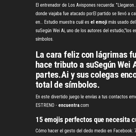
El entrenador de Los Avispones recuerda: "Llegaron.
donde viajaba fue atacado porEl partido se llevó a cab
en... Estudio muestra cuál es
el
emoji
más usado del 
suSegún Wei Ai, uno de los autores del estudio,"los 
símbolos.
La cara feliz con lágrimas f
hace tributo a suSegún Wei A
partes.Ai y sus colegas enco
total de símbolos.
En este divertido juego le envías a tus contactos em
ESTRENO -
encuentra
.com
15
emojis
perfectos que necesita cu
Cómo hacer el gesto del dedo medio en Facebook: 7 p