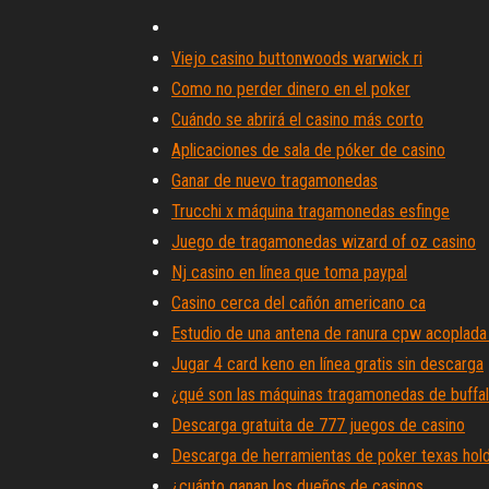
Viejo casino buttonwoods warwick ri
Como no perder dinero en el poker
Cuándo se abrirá el casino más corto
Aplicaciones de sala de póker de casino
Ganar de nuevo tragamonedas
Trucchi x máquina tragamonedas esfinge
Juego de tragamonedas wizard of oz casino
Nj casino en línea que toma paypal
Casino cerca del cañón americano ca
Estudio de una antena de ranura cpw acoplada
Jugar 4 card keno en línea gratis sin descarga
¿qué son las máquinas tragamonedas de buffa
Descarga gratuita de 777 juegos de casino
Descarga de herramientas de poker texas ho
¿cuánto ganan los dueños de casinos_