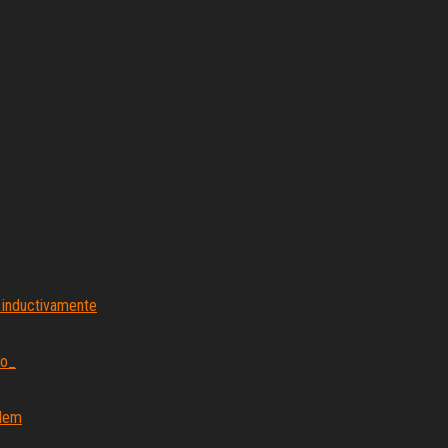
 inductivamente
lo_
ldem