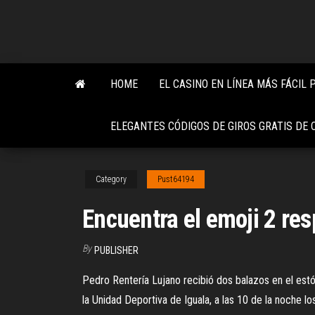
Skip
to
the
content
HOME
EL CASINO EN LÍNEA MÁS FÁCIL
ELEGANTES CÓDIGOS DE GIROS GRATIS DE 
Category
Pust64194
Encuentra el emoji 2 re
By
PUBLISHER
Pedro Rentería Lujano recibió dos balazos en el est
la Unidad Deportiva de Iguala, a las 10 de la noche los