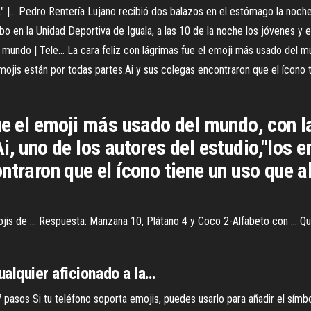
.." |… Pedro Rentería Lujano recibió dos balazos en el estómago la noc
o en la Unidad Deportiva de Iguala, a las 10 de la noche los jóvenes y el
mundo | Tele… La cara feliz con lágrimas fue el emoji más usado del mu
emojis están por todas partes.Ai y sus colegas encontraron que el ícono 
ue el emoji más usado del mundo, con l
i, uno de los autores del estudio,"los 
ntraron que el ícono tiene un uso que 
ojis de ... Respuesta: Manzana 10, Plátano 4 y Coco 2-Alfabeto con ... 
alquier aficionado a la…
asos Si tu teléfono soporta emojis, puedes usarlo para añadir el símb