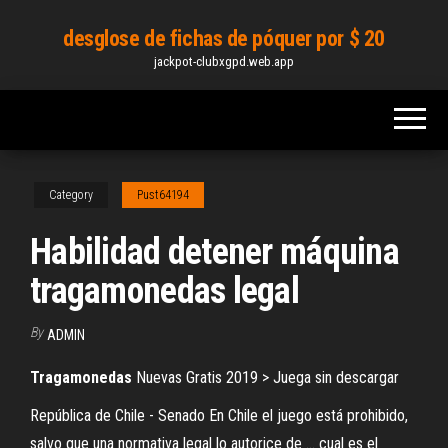
Skip
desglose de fichas de póquer por $ 20
to
jackpot-clubxgpd.web.app
the
content
Category
Pust64194
Habilidad detener máquina
tragamonedas legal
By
ADMIN
Tragamonedas
Nuevas Gratis 2019 > Juega sin descargar
República de Chile - Senado En Chile el juego está prohibido,
salvo que una normativa legal lo autorice de ... cual es el