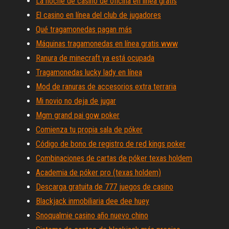
La noche de casino de oficina en línea gratis
El casino en línea del club de jugadores
Qué tragamonedas pagan más
Máquinas tragamonedas en línea gratis www
Ranura de minecraft ya está ocupada
Tragamonedas lucky lady en línea
Mod de ranuras de accesorios extra terraria
Mi novio no deja de jugar
Mgm grand pai gow poker
Comienza tu propia sala de póker
Código de bono de registro de red kings poker
Combinaciones de cartas de póker texas holdem
Academia de póker pro (texas holdem)
Descarga gratuita de 777 juegos de casino
Blackjack inmobiliaria dee dee huey
Snoqualmie casino año nuevo chino