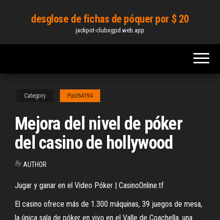
Skip
desglose de fichas de póquer por $ 20
to
jackpot-clubxgpd.web.app
the
content
Category
Pust64194
Mejora del nivel de póker
del casino de hollywood
By
AUTHOR
Jugar y ganar en el Video Póker | CasinoOnline.tf
El casino ofrece más de 1.300 máquinas, 39 juegos de mesa,
la única sala de póker en vivo en el Valle de Coachella, una