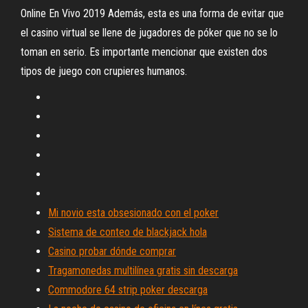
Online En Vivo 2019 Además, esta es una forma de evitar que
el casino virtual se llene de jugadores de póker que no se lo
toman en serio. Es importante mencionar que existen dos
tipos de juego con crupieres humanos.
Mi novio esta obsesionado con el poker
Sistema de conteo de blackjack hola
Casino probar dónde comprar
Tragamonedas multilínea gratis sin descarga
Commodore 64 strip poker descarga