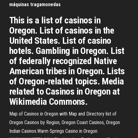
máquinas
tragamonedas
This is a list of casinos in
Oregon. List of casinos in the
United States. List of casino
hotels. Gambling in Oregon. List
of federally recognized Native
American tribes in Oregon. Lists
of Oregon-related topics. Media
related to Casinos in Oregon at
Wikimedia Commons.
Map of Casinos in Oregon with Map and Directory list of
Oregon Casinos by Region, Oregon Coast Casinos, Oregon
Indian Casinos.Warm Springs Casino in Oregon