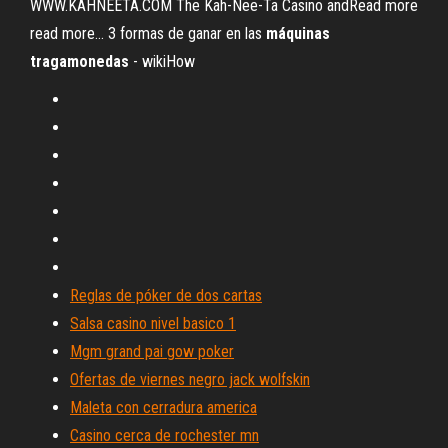
WWW.KAHNEETA.COM The Kah-Nee-Ta Casino andRead more
read more... 3 formas de ganar en las
máquinas
tragamonedas
- wikiHow
Reglas de póker de dos cartas
Salsa casino nivel basico 1
Mgm grand pai gow poker
Ofertas de viernes negro jack wolfskin
Maleta con cerradura america
Casino cerca de rochester mn