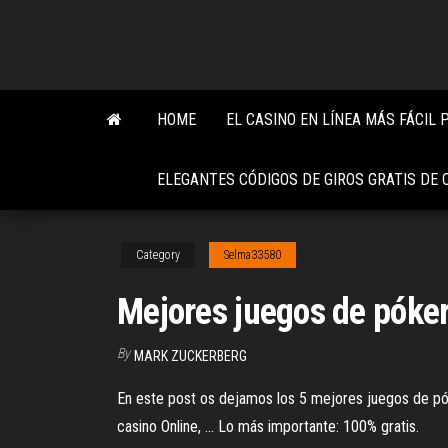
Skip
to
the
content
HOME
EL CASINO EN LÍNEA MÁS FÁCIL
ELEGANTES CÓDIGOS DE GIROS GRATIS DE 
Category
Selma33580
Mejores juegos de póker 
By
MARK ZUCKERBERG
En este post os dejamos los 5 mejores juegos de pók
casino Online, ... Lo más importante: 100% gratis.