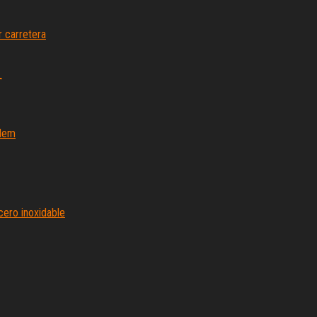
 carretera
_
ldem
cero inoxidable