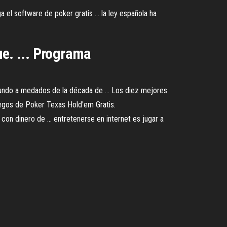
 el software de poker gratis ... la ley española ha
ue. ... Programa
 mundo a medados de la década de ... Los diez mejores
uegos de Poker Texas Hold'em Gratis.
 con dinero de ... entretenerse en internet es jugar a