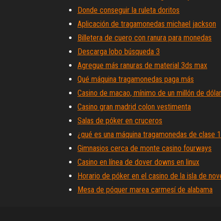
Donde conseguir la ruleta doritos
Aplicación de tragamonedas michael jackson
Billetera de cuero con ranura para monedas
Descarga lobo búsqueda 3
Agregue más ranuras de material 3ds max
Qué máquina tragamonedas paga más
Casino de macao, mínimo de un millón de dóla
Casino gran madrid colon vestimenta
Salas de póker en cruceros
¿qué es una máquina tragamonedas de clase 
Gimnasios cerca de monte casino fourways
Casino en línea de dover downs en linux
Horario de póker en el casino de la isla de n
Mesa de póquer marea carmesí de alabama