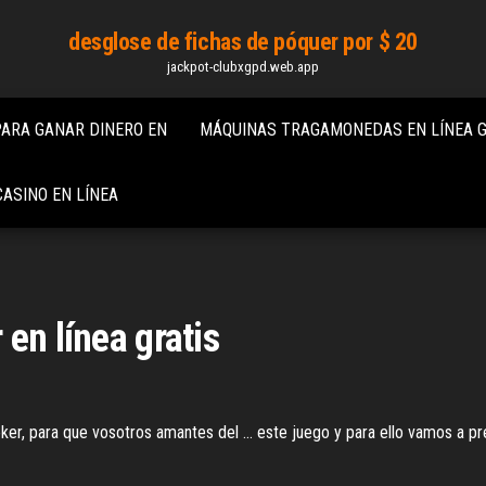
desglose de fichas de póquer por $ 20
jackpot-clubxgpd.web.app
 PARA GANAR DINERO EN
MÁQUINAS TRAGAMONEDAS EN LÍNEA G
CASINO EN LÍNEA
en línea gratis
er, para que vosotros amantes del ... este juego y para ello vamos a p