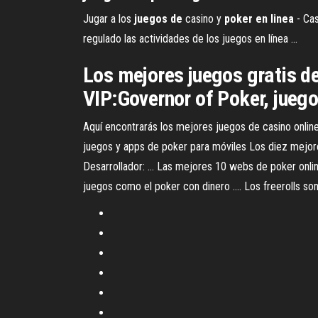
Jugar a los
juegos
de
casino y
poker
en
linea
- Cas
regulado las actividades de los juegos en línea ...
Los mejores juegos gratis de
VIP:Governor of Poker, juegos
Aquí encontrarás los mejores juegos de casino online
juegos y apps de poker para móviles Los diez mejore
Desarrollador: ... Las mejores 10 webs de poker online
juegos como el poker con dinero .... Los freerolls so