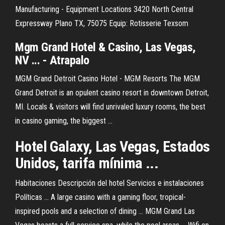
Manufacturing - Equipment Locations
3420 North Central
Expressway Plano TX, 75075 Equip: Rotisserie
Texsom
Mgm Grand Hotel & Casino, Las Vegas,
NV ... - Atrapalo
MGM Grand Detroit Casino Hotel - MGM Resorts The MGM
Grand Detroit is an opulent casino resort in downtown Detroit,
MI. Locals & visitors will find unrivaled luxury rooms, the best
in casino gaming, the biggest ...
Hotel Galaxy, Las Vegas, Estados
Unidos, tarifa mínima ...
Habitaciones Descripción del hotel Servicios e instalaciones
Políticas ... A large casino with a gaming floor, tropical-
inspired pools and a selection of dining ... MGM Grand Las