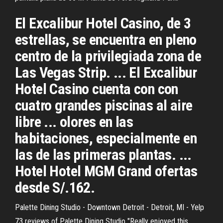
El Excalibur Hotel Casino, de 3
estrellas, se encuentra en pleno
centro de la privilegiada zona de
Las Vegas Strip. ... El Excalibur
Hotel Casino cuenta con con
cuatro grandes piscinas al aire
libre ... olores en las
habitaciones, especialmente en
las de las primeras plantas. ...
Hotel Hotel MGM Grand ofertas
desde S/.162.
Palette Dining Studio - Downtown Detroit - Detroit, MI - Yelp
73 reviews of Palette Dining Studio "Really enjoyed this